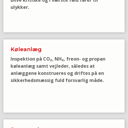
blive kritiske og i værste fald fører til
ulykker.
Køleanlæg
Inspektion på CO₂, NH₃, freon- og propan
køleanlæg samt vejleder, således at
anlæggene konstrueres og driftes på en
sikkerhedsmæssig fuld forsvarlig måde.