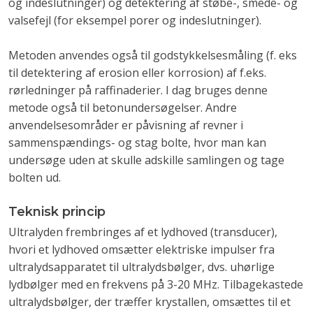
og indeslutninger) og detektering af støbe-, smede- og
valsefejl (for eksempel porer og indeslutninger).
Metoden anvendes også til godstykkelsesmåling (f. eks
til detektering af erosion eller korrosion) af f.eks.
rørledninger på raffinaderier. I dag bruges denne
metode også til betonundersøgelser. Andre
anvendelsesområder er påvisning af revner i
sammenspændings- og stag bolte, hvor man kan
undersøge uden at skulle adskille samlingen og tage
bolten ud.
Teknisk princip
Ultralyden frembringes af et lydhoved (transducer),
hvori et lydhoved omsætter elektriske impulser fra
ultralydsapparatet til ultralydsbølger, dvs. uhørlige
lydbølger med en frekvens på 3-20 MHz. Tilbagekastede
ultralydsbølger, der træffer krystallen, omsættes til et