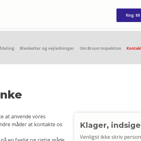
Ring: 88
fdeling
Blanketter og vejledninger
Om Bruun Inspektion
Kontak
anke
kke at anvende vores
Klager, indsig
andre måder at kontakte os
Venligst ikke skriv perso
t på en faglig og rigtig måde.