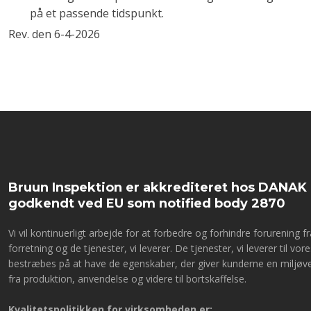
på et passende tidspunkt.
Rev. den 6-4-2026​
Bruun Inspektion er akkrediteret hos DANAK
godkendt ved EU som notified body 2870
Vi vil kontinuerligt arbejde for at forbedre og forhindre forurening 
forretning og de tjenester, vi leverer. De tjenester, vi leverer til vor
bestræbes på at have de egenskaber, der giver kunderne en miljøven
fra produktion, anvendelse og videre til bortskaffelse.
Kvalitetspolitikken for virksomheden er: