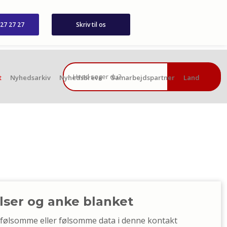
 27 27 27
Skriv til os
t
Nyhedsarkiv
Nyhedsbreve
Samarbejdspartner
Land
elser og anke blanket
nfølsomme eller følsomme data i denne kontakt