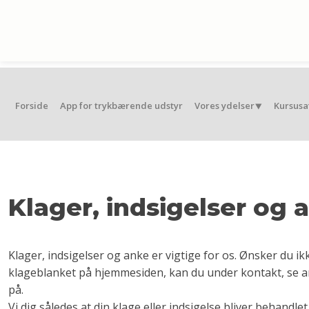
Forside
App for trykbærende udstyr
Vores ydelser⯆
Kursusa
Klager, indsigelser og 
Klager, indsigelser og anke er vigtige for os. Ønsker du i
klageblanket på hjemmesiden, kan du under kontakt, se 
på.
Vi dig således at din klage eller indsigelse bliver behandle