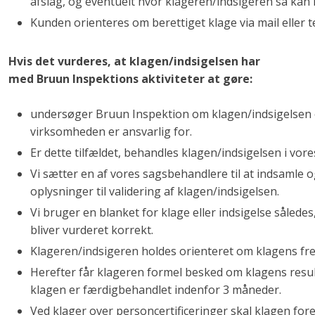
afslag, og eventuelt hvor klageren/indsigeren så kan 
Kunden orienteres om berettiget klage via mail eller t
Hvis det vurderes, at klagen/indsigelsen har
​med Bruun Inspektions aktiviteter at gøre:
undersøger Bruun Inspektion om klagen/indsigelsen 
virksomheden er ansvarlig for.
Er dette tilfældet, behandles klagen/indsigelsen i vore
Vi sætter en af vores sagsbehandlere til at indsamle og
oplysninger til validering af klagen/indsigelsen.
Vi bruger en blanket for klage eller indsigelse således
bliver vurderet korrekt.
Klageren/indsigeren holdes orienteret om klagens frem
Herefter får klageren formel besked om klagens result
klagen er færdigbehandlet indenfor 3 måneder.
Ved klager over personcertificeringer skal klagen fo