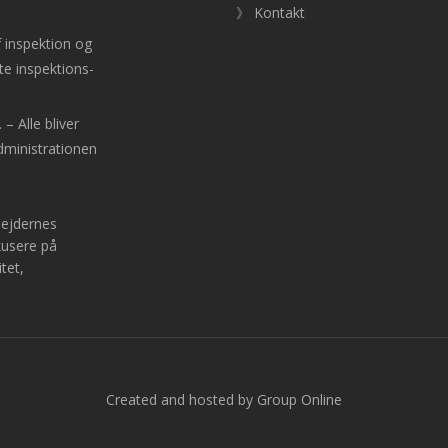
》 Kontakt
f inspektion og
te inspektions-
– Alle bliver
administrationen
bejdernes
kusere på
tet,
Created and hosted by Group Online