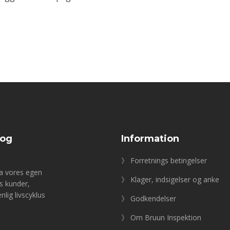
 og
Information
》 Forretnings betingelser
fra vores egen
》 Klager, indsigelser og anke
es kunder,
lig livscyklus
》 Godkendelser
》 Om Bruun Inspektion