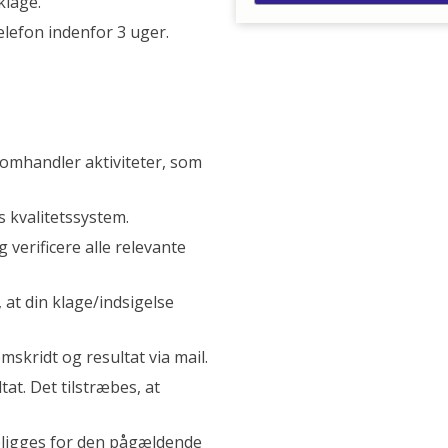
klage.
elefon indenfor 3 uger.
omhandler aktiviteter, som
s kvalitetssystem.
 verificere alle relevante
, at din klage/indsigelse
skridt og resultat via mail.
at. Det tilstræbes, at
religges for den pågældende