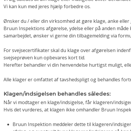
Vi kan kun med jeres hjælp forbedre os.
​Ønsker du / eller din virksomhed at gøre klage, anke eller
Bruun Inspektions afgørelse, ydelse eller på anden måd
samarbejdet, ønsker vi gerne din tilbagemelding via form
For svejsecertifikater skal du klage over afgørelsen inden
svejseprøven kun opbevares kort tid.
Herefter behandler vi din henvendelse hurtigst muligt, elle
Alle klager er omfattet af tavshedspligt og behandles fortr
Klagen/indsigelsen behandles således:
Når vi modtager en klage/indsigelse, får klageren/indsige
Hvis det vurderes, at klagen ikke omhandler Bruun Inspekt
Bruun Inspektion meddeler dette til klageren/indsig